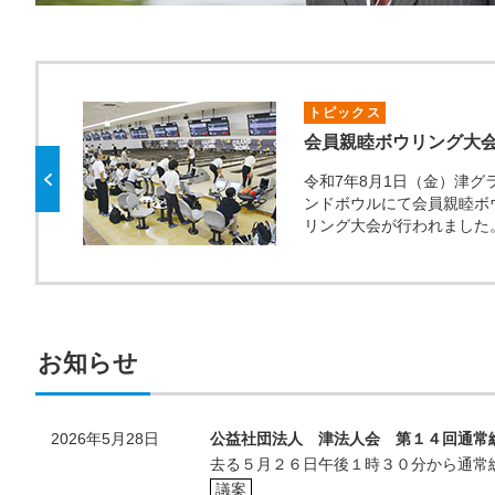
トピックス
会員親睦ボウリング大
令和7年8月1日（金）津グ
ンドボウルにて会員親睦ボ
リング大会が行われました
お知らせ
2026年5月28日
公益社団法人 津法人会 第１４回通常
去る５月２６日午後１時３０分から通常
議案