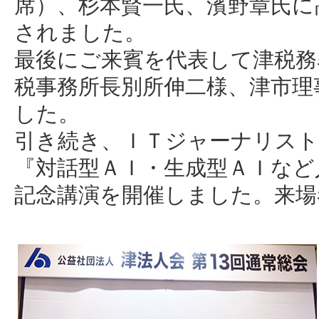
席）、杉本賢一氏、濱野章氏に
されました。
最後にご来賓を代表して津税務
税事務所長別所伸二様、津市理
した。
引き続き、ＩＴジャーナリスト
『対話型ＡＩ・生成型ＡＩなど
記念講演を開催しました。来場